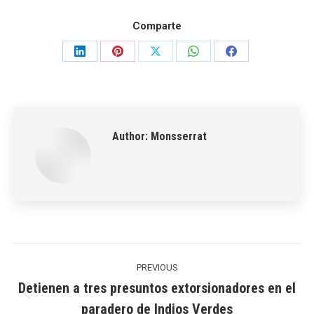
Comparte
Share
Share
Share
Share
Share
on
on
on
on
on
LinkedIn
Pinterest
X
WhatsApp
Facebook
Author:
Monsserrat
Post
navigation
PREVIOUS
Detienen a tres presuntos extorsionadores en el
Previous
paradero de Indios Verdes