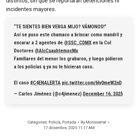
distintos, sin que se reportaran detenciones ni
incidentes mayores.
“TE SIENTES BIEN VERGA MIJO? VÁMONOS!”
Así se puso este chamaco a brincar como mandril y
encarar a 2 agentes de
@SSC_CDMX
en la Col
Doctores
@AlcCuauhtemocMx
Familiares del menor los grabaron, y luego pidieron
a los policías q ya no le hicieran caso.
El caso
#C4ENALERTA
pic.twitter.com/6Iv0meW2nD
— Carlos Jiménez (@c4jimenez)
December 16, 2025
Categories:
Policía
,
Portada
By
Monsserrat
17 diciembre, 2025 11:17 AM