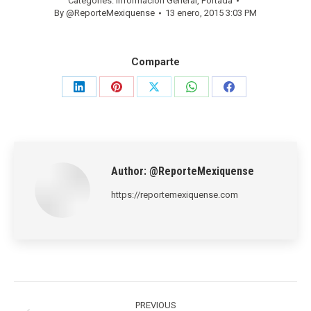
Categories:
Información General
,
Portada
By
@ReporteMexiquense
13 enero, 2015 3:03 PM
Comparte
Share
Share
Share
Share
Share
on
on
on
on
on
LinkedIn
Pinterest
X
WhatsApp
Facebook
Author:
@ReporteMexiquense
https://reportemexiquense.com
Post
navigation
PREVIOUS