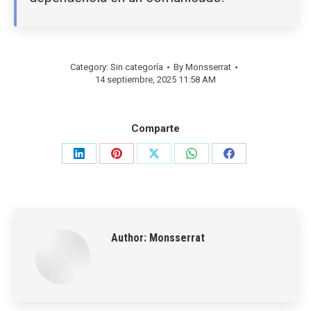
Category: Sin categoría
By
Monsserrat
14 septiembre, 2025 11:58 AM
Comparte
Share
Share
Share
Share
Share
on
on
on
on
on
LinkedIn
Pinterest
X
WhatsApp
Facebook
Author:
Monsserrat