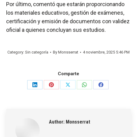
Por último, comentó que estarán proporcionando
los materiales educativos, gestión de exámenes,
certificación y emisión de documentos con validez
oficial a quienes concluyan sus estudios.
Category: Sin categoría
By
Monsserrat
4 noviembre, 2025 5:46 PM
Comparte
Share
Share
Share
Share
Share
on
on
on
on
on
LinkedIn
Pinterest
X
WhatsApp
Facebook
Author:
Monsserrat