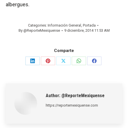
albergues.
Categories:
Información General
,
Portada
By
@ReporteMexiquense
9 diciembre, 2014 11:53 AM
Comparte
Share
Share
Share
Share
Share
on
on
on
on
on
LinkedIn
Pinterest
X
WhatsApp
Facebook
Author:
@ReporteMexiquense
https://reportemexiquense.com