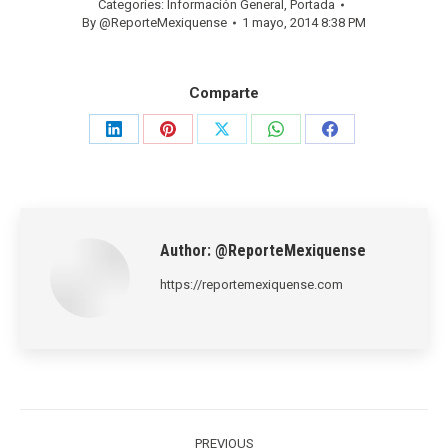
Categories:
Información General
,
Portada
By
@ReporteMexiquense
1 mayo, 2014 8:38 PM
Comparte
Share
Share
Share
Share
Share
on
on
on
on
on
LinkedIn
Pinterest
X
WhatsApp
Facebook
Author:
@ReporteMexiquense
https://reportemexiquense.com
Post
PREVIOUS