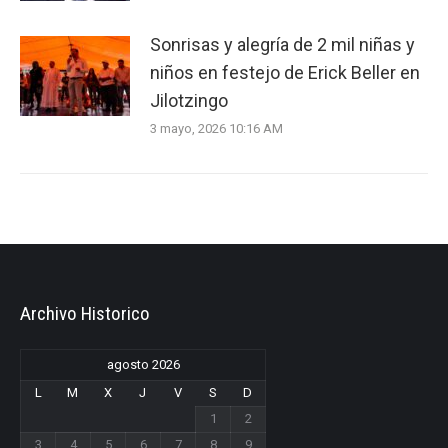
Sonrisas y alegría de 2 mil niñas y
niños en festejo de Erick Beller en
Jilotzingo
3 mayo, 2026 10:16 AM
Archivo Historico
agosto 2026
L
M
X
J
V
S
D
1
2
3
4
5
6
7
8
9