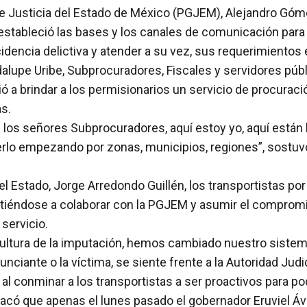
al de Justicia del Estado de México (PGJEM), Alejandro 
estableció las bases y los canales de comunicación para t
idencia delictiva y atender a su vez, sus requerimientos 
alupe Uribe, Subprocuradores, Fiscales y servidores públi
 brindar a los permisionarios un servicio de procuració
s.
 los señores Subprocuradores, aquí estoy yo, aquí están
o empezando por zonas, municipios, regiones”, sostuvo 
el Estado, Jorge Arredondo Guillén, los transportistas po
tiéndose a colaborar con la PGJEM y asumir el compromi
servicio.
a cultura de la imputación, hemos cambiado nuestro sistema
nciante o la víctima, se siente frente a la Autoridad Judic
 conminar a los transportistas a ser proactivos para pod
estacó que apenas el lunes pasado el gobernador Eruviel Áv