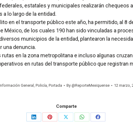
federales, estatales y municipales realizarán chequeos a
 a lo largo de la entidad.
lito en el transporte público este año, ha permitido, al 8
e México, de los cuales 190 han sido vinculadas a proce
 diversos municipios de la entidad, plantearon la necesid
ar una denuncia.
 rutas en la zona metropolitana e incluso algunas cruzan e
 operativos en rutas del transporte público que registran m
Información General
,
Policía
,
Portada
By
@ReporteMexiquense
12 marzo, 
Comparte
Share
Share
Share
Share
Share
on
on
on
on
on