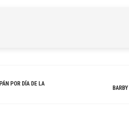
LinkedIn
Pinterest
X
WhatsApp
Facebook
PÁN POR DÍA DE LA
BARBY
Next
post: