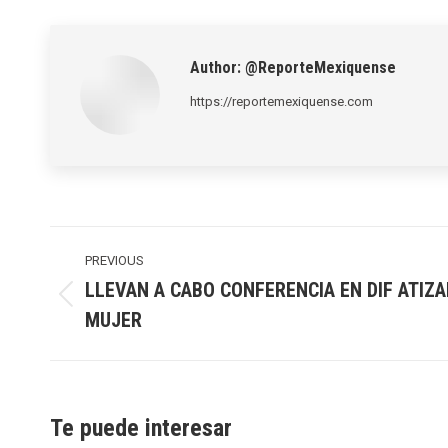
Author:
@ReporteMexiquense
https://reportemexiquense.com
Post
navigation
PREVIOUS
LLEVAN A CABO CONFERENCIA EN DIF ATIZA
Previous
MUJER
post:
Te puede interesar