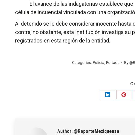
El avance de las indagatorias establece que Oct
célula delincuencial vinculada con una organizació
Al detenido se le debe considerar inocente hasta 
contra, no obstante, esta Institución investiga su 
registrados en esta región de la entidad.
Categories:
Policía
,
Portada
By
@R
C
Share
Shar
on
on
LinkedIn
Pinte
Author:
@ReporteMexiquense