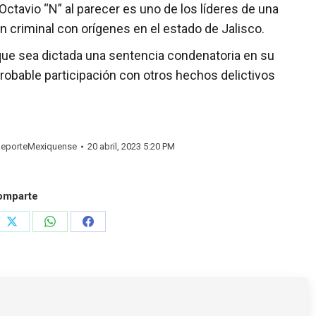
avio “N” al parecer es uno de los líderes de una
n criminal con orígenes en el estado de Jalisco.
que sea dictada una sentencia condenatoria en su
probable participación con otros hechos delictivos
eporteMexiquense
20 abril, 2023 5:20 PM
omparte
e
Share
Share
Share
on
on
on
rest
X
WhatsApp
Facebook