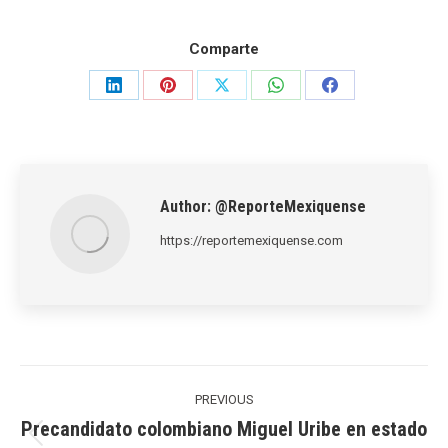
Comparte
Share
Share
Share
Share
Share
on
on
on
on
on
LinkedIn
Pinterest
X
WhatsApp
Facebook
Author:
@ReporteMexiquense
https://reportemexiquense.com
Post
navigation
PREVIOUS
Precandidato colombiano Miguel Uribe en estado
Previous