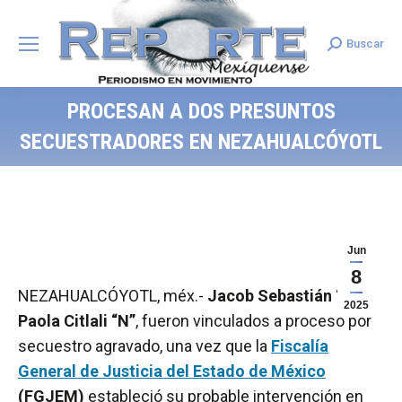
Buscar
Search:
PROCESAN A DOS PRESUNTOS
SECUESTRADORES EN NEZAHUALCÓYOTL
Jun
8
NEZAHUALCÓYOTL, méx.-
Jacob Sebastián “N” y
2025
Paola Citlali “N”
, fueron vinculados a proceso por
secuestro agravado, una vez que la
Fiscalía
General de Justicia del Estado de México
(FGJEM)
estableció su probable intervención en