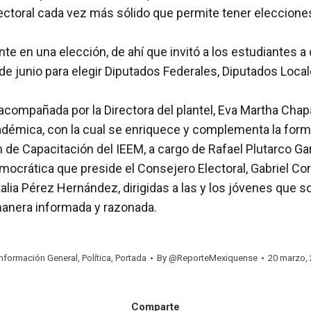
ectoral cada vez más sólido que permite tener elecciones
e en una elección, de ahí que invitó a los estudiantes a
de junio para elegir Diputados Federales, Diputados Loc
compañada por la Directora del plantel, Eva Martha Chaparr
adémica, con la cual se enriquece y complementa la formac
n de Capacitación del IEEM, a cargo de Rafael Plutarco G
emocrática que preside el Consejero Electoral, Gabriel Co
talia Pérez Hernández, dirigidas a las y los jóvenes que
manera informada y razonada.
Información General
,
Política
,
Portada
By
@ReporteMexiquense
20 marzo, 
Comparte