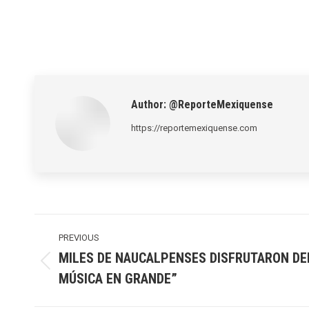
Author:
@ReporteMexiquense
https://reportemexiquense.com
Post
navigation
PREVIOUS
MILES DE NAUCALPENSES DISFRUTARON DEL
Previous
MÚSICA EN GRANDE”
post: