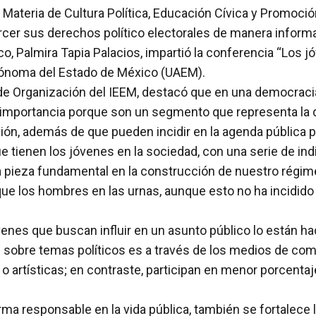
 Materia de Cultura Política, Educación Cívica y Promoción 
er sus derechos político electorales de manera informad
ico, Palmira Tapia Palacios, impartió la conferencia “Los j
Autónoma del Estado de México (UAEM).
 de Organización del IEEM, destacó que en una democracia
 importancia porque son un segmento que representa la qui
ción, además de que pueden incidir en la agenda pública
ue tienen los jóvenes en la sociedad, con una serie de in
 pieza fundamental en la construcción de nuestro régim
que los hombres en las urnas, aunque esto no ha incidid
nes que buscan influir en un asunto público lo están ha
sobre temas políticos es a través de los medios de comu
o artísticas; en contraste, participan en menor porcenta
orma responsable en la vida pública, también se fortalec