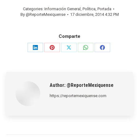
Categories:
Información General
,
Política
,
Portada
By
@ReporteMexiquense
17 diciembre, 2014 4:32 PM
Comparte
Share
Share
Share
Share
Share
on
on
on
on
on
LinkedIn
Pinterest
X
WhatsApp
Facebook
Author:
@ReporteMexiquense
https://reportemexiquense.com
Post