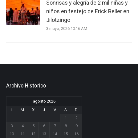
Sonrisas y alegría de 2 mil niñas y
niños en festejo de Erick Beller en
Jilotzingo
3 mayo, 2026 10:16 AM
Archivo Historico
agosto 2026
L
M
X
J
V
S
D
1
2
3
4
5
6
7
8
9
10
11
12
13
14
15
16