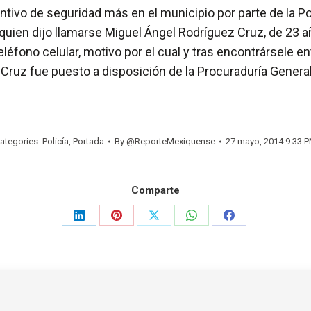
tivo de seguridad más en el municipio por parte de la Po
quien dijo llamarse Miguel Ángel Rodríguez Cruz, de 23 a
éfono celular, motivo por el cual y tras encontrársele en
 Cruz fue puesto a disposición de la Procuraduría Genera
ategories:
Policía
,
Portada
By
@ReporteMexiquense
27 mayo, 2014 9:33 
Comparte
Share
Share
Share
Share
Share
on
on
on
on
on
LinkedIn
Pinterest
X
WhatsApp
Facebook