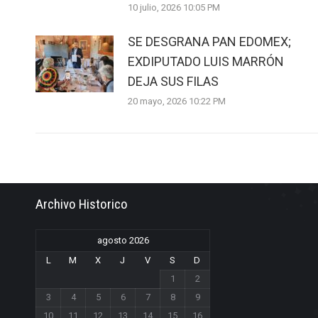
10 julio, 2026 10:05 PM
SE DESGRANA PAN EDOMEX;
EXDIPUTADO LUIS MARRÓN
DEJA SUS FILAS
20 mayo, 2026 10:22 PM
Archivo Historico
agosto 2026
L
M
X
J
V
S
D
1
2
3
4
5
6
7
8
9
10
11
12
13
14
15
16