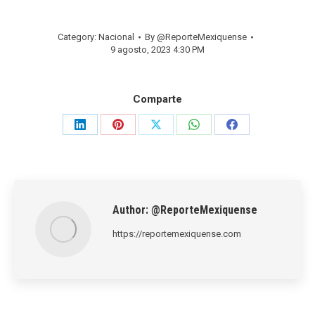
Category:
Nacional
By
@ReporteMexiquense
9 agosto, 2023 4:30 PM
Comparte
Share
Share
Share
Share
Share
on
on
on
on
on
LinkedIn
Pinterest
X
WhatsApp
Facebook
Author:
@ReporteMexiquense
https://reportemexiquense.com