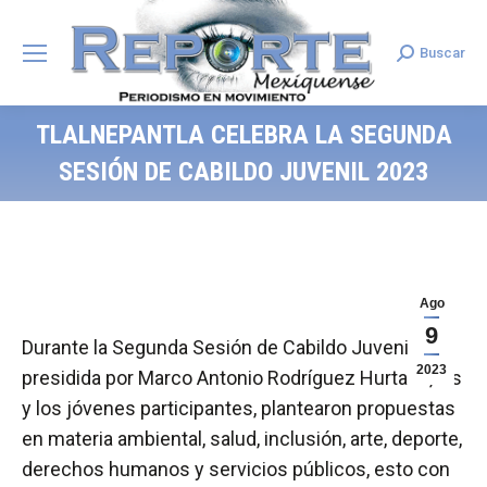
Buscar
Search:
TLALNEPANTLA CELEBRA LA SEGUNDA
SESIÓN DE CABILDO JUVENIL 2023
Ago
9
Durante la Segunda Sesión de Cabildo Juvenil
2023
presidida por Marco Antonio Rodríguez Hurtado, las
y los jóvenes participantes, plantearon propuestas
en materia ambiental, salud, inclusión, arte, deporte,
derechos humanos y servicios públicos, esto con