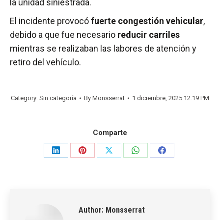
la unidad siniestrada.
El incidente provocó
fuerte congestión vehicular
,
debido a que fue necesario
reducir carriles
mientras se realizaban las labores de atención y
retiro del vehículo.
Category: Sin categoría
By
Monsserrat
1 diciembre, 2025 12:19 PM
Comparte
Share
Share
Share
Share
Share
on
on
on
on
on
LinkedIn
Pinterest
X
WhatsApp
Facebook
Author:
Monsserrat