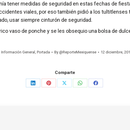
danía tener medidas de seguridad en estas fechas de fies
identes viales, por eso también pidió a los tultitlense
ado, usar siempre cinturón de seguridad.
n rico vaso de ponche y se les obsequio una bolsa de dul
:
Información General
,
Portada
By
@ReporteMexiquense
12 diciembre, 20
Comparte
Share
Share
Share
Share
Share
on
on
on
on
on
LinkedIn
Pinterest
X
WhatsApp
Facebook