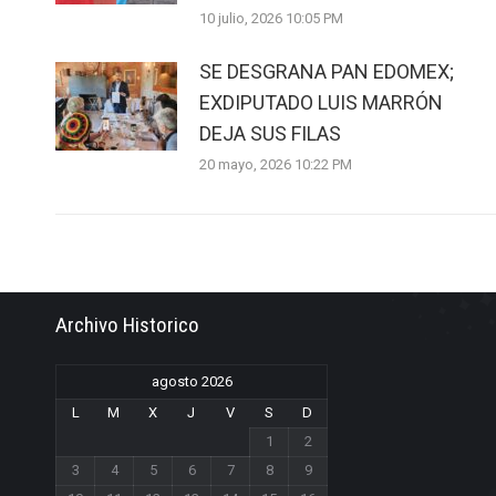
10 julio, 2026 10:05 PM
SE DESGRANA PAN EDOMEX;
EXDIPUTADO LUIS MARRÓN
DEJA SUS FILAS
20 mayo, 2026 10:22 PM
Archivo Historico
agosto 2026
L
M
X
J
V
S
D
1
2
3
4
5
6
7
8
9