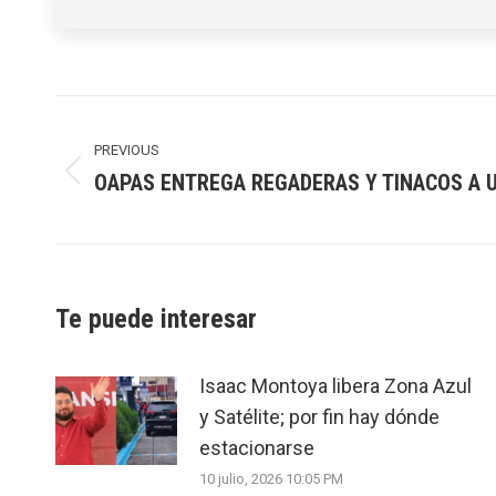
Post
navigation
PREVIOUS
OAPAS ENTREGA REGADERAS Y TINACOS A 
Previous
post:
Te puede interesar
Isaac Montoya libera Zona Azul
y Satélite; por fin hay dónde
estacionarse
10 julio, 2026 10:05 PM