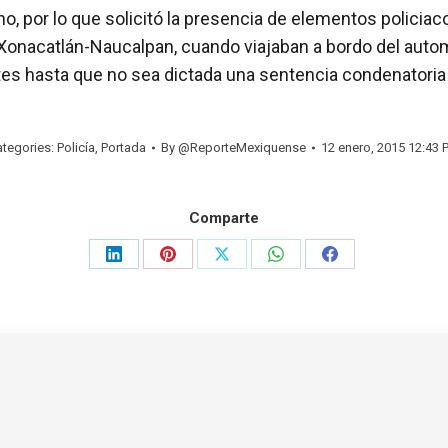
o, por lo que solicitó la presencia de elementos policiac
 Xonacatlán-Naucalpan, cuando viajaban a bordo del auto
s hasta que no sea dictada una sentencia condenatoria 
ategories:
Policía
,
Portada
By
@ReporteMexiquense
12 enero, 2015 12:43 
Comparte
Share
Share
Share
Share
Share
on
on
on
on
on
LinkedIn
Pinterest
X
WhatsApp
Facebook