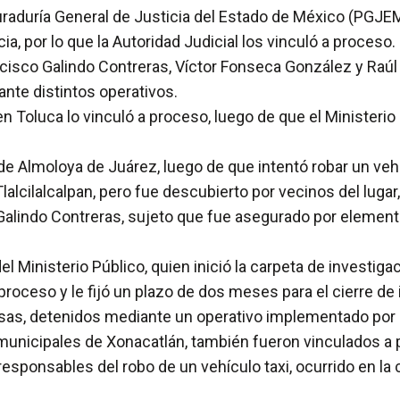
raduría General de Justicia del Estado de México (PGJEM
ia, por lo que la Autoridad Judicial los vinculó a proceso.
cisco Galindo Contreras, Víctor Fonseca González y Raúl
nte distintos operativos.
 Toluca lo vinculó a proceso, luego de que el Ministerio
 de Almoloya de Juárez, luego de que intentó robar un ve
lcilalcalpan, pero fue descubierto por vecinos del lugar, 
alindo Contreras, sujeto que fue asegurado por element
l Ministerio Público, quien inició la carpeta de investig
proceso y le fijó un plazo de dos meses para el cierre de 
sas, detenidos mediante un operativo implementado por e
 municipales de Xonacatlán, también fueron vinculados a 
ponsables del robo de un vehículo taxi, ocurrido en la