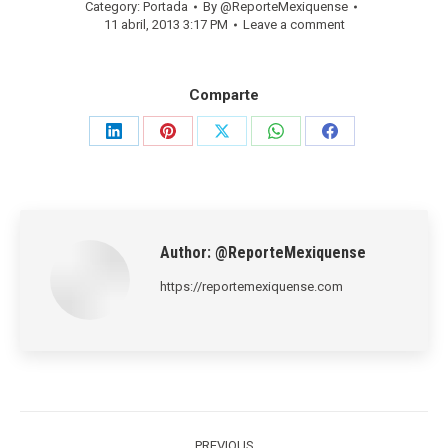
Category:
Portada
By
@ReporteMexiquense
11 abril, 2013 3:17 PM
Leave a comment
Comparte
Share
Share
Share
Share
Share
on
on
on
on
on
LinkedIn
Pinterest
X
WhatsApp
Facebook
Author:
@ReporteMexiquense
https://reportemexiquense.com
Post
PREVIOUS