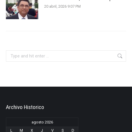
20 abril, 2026 9:07 PM
Search:
Archivo Historico
agosto 2026
L
M
X
J
V
S
D