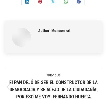
Share
Share
Share
Share
Share
on
on
on
on
on
LinkedIn
Pinterest
X
WhatsApp
Facebook
Author:
Monsserrat
Post
navigation
PREVIOUS
El PAN DEJÓ DE SER EL CONSTRUCTOR DE LA
DEMOCRACIA Y SE ALEJÓ DE LA CIUDADANÍA;
Previous
POR ESO ME VOY: FERNANDO HUERTA
post: