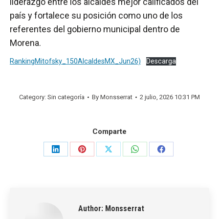
liderazgo entre los alcaldes mejor calificados del
país y fortalece su posición como uno de los
referentes del gobierno municipal dentro de
Morena.
RankingMitofsky_150AlcaldesMX_Jun26)
Descarga
Category: Sin categoría
By
Monsserrat
2 julio, 2026 10:31 PM
Comparte
Share
Share
Share
Share
Share
on
on
on
on
on
LinkedIn
Pinterest
X
WhatsApp
Facebook
Author:
Monsserrat