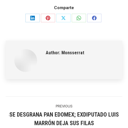
Comparte
Share
Share
Share
Share
Share
on
on
on
on
on
LinkedIn
Pinterest
X
WhatsApp
Facebook
Author:
Monsserrat
Post
navigation
PREVIOUS
SE DESGRANA PAN EDOMEX; EXDIPUTADO LUIS
Previous
MARRÓN DEJA SUS FILAS
post: