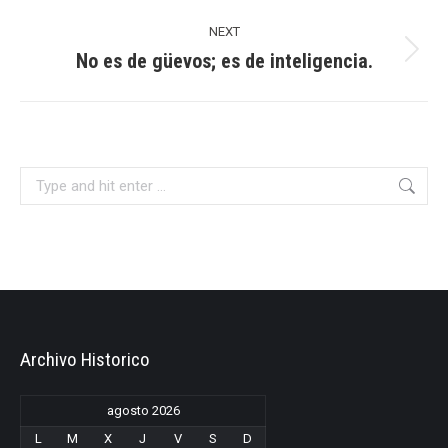
NEXT
No es de güevos; es de inteligencia.
Next
post:
Search:
Archivo Historico
agosto 2026
L
M
X
J
V
S
D