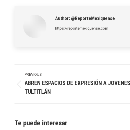
Author:
@ReporteMexiquense
https://reportemexiquense.com
Post
navigation
PREVIOUS
ABREN ESPACIOS DE EXPRESIÓN A JOVENES
Previous
TULTITLÁN
post:
Te puede interesar