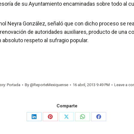
sesoría de su Ayuntamiento encaminadas sobre todo al cui
nol Neyra González, señaló que con dicho proceso se reaf
e renovación de autoridades auxiliares, producto de una c
 absoluto respeto al sufragio popular.
ory:
Portada
By
@ReporteMexiquense
16 abril, 2013 9:49 PM
Leave a c
Comparte
Share
Share
Share
Share
Share
on
on
on
on
on