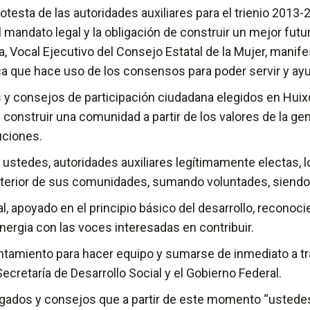
ta de las autoridades auxiliares para el trienio 2013-201
mandato legal y la obligación de construir un mejor futuro
Vocal Ejecutivo del Consejo Estatal de la Mujer, manifes
lica que hace uso de los consensos para poder servir y ay
 consejos de participación ciudadana elegidos en Huixqui
onstruir una comunidad a partir de los valores de la gente
uciones.
s ustedes, autoridades auxiliares legítimamente electas, l
l interior de sus comunidades, sumando voluntades, siend
l, apoyado en el principio básico del desarrollo, reconoc
nergia con las voces interesadas en contribuir.
yuntamiento para hacer equipo y sumarse de inmediato a tr
Secretaría de Desarrollo Social y el Gobierno Federal.
delegados y consejos que a partir de este momento “uste