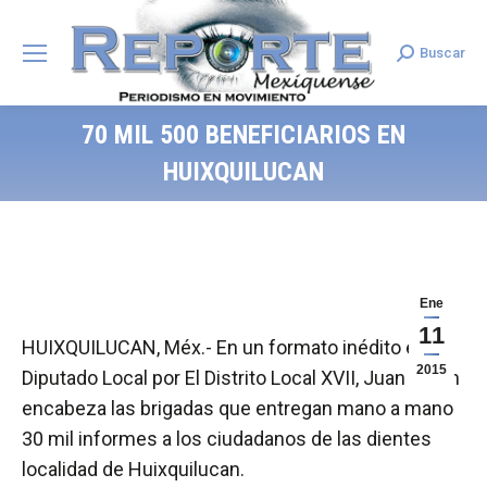
Buscar
Search:
70 MIL 500 BENEFICIARIOS EN
HUIXQUILUCAN
Ene
11
HUIXQUILUCAN, Méx.- En un formato inédito el
2015
Diputado Local por El Distrito Local XVII, Juan Millán
encabeza las brigadas que entregan mano a mano
30 mil informes a los ciudadanos de las dientes
localidad de Huixquilucan.