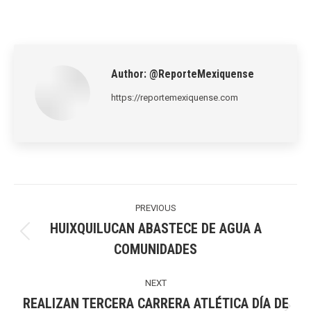
on
on
on
on
on
LinkedIn
Pinterest
X
WhatsApp
Facebook
Author:
@ReporteMexiquense
https://reportemexiquense.com
Post
navigation
PREVIOUS
HUIXQUILUCAN ABASTECE DE AGUA A
Previous
COMUNIDADES
post:
NEXT
REALIZAN TERCERA CARRERA ATLÉTICA DÍA DE