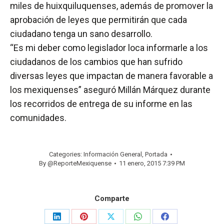
miles de huixquiluquenses, además de promover la
aprobación de leyes que permitirán que cada
ciudadano tenga un sano desarrollo.
“Es mi deber como legislador loca informarle a los
ciudadanos de los cambios que han sufrido
diversas leyes que impactan de manera favorable a
los mexiquenses” aseguró Millán Márquez durante
los recorridos de entrega de su informe en las
comunidades.
Categories:
Información General
,
Portada
By
@ReporteMexiquense
11 enero, 2015 7:39 PM
Comparte
Share
Share
Share
Share
Share