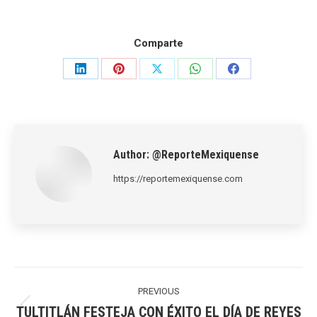
Comparte
Share
Share
Share
Share
Share
on
on
on
on
on
LinkedIn
Pinterest
X
WhatsApp
Facebook
Author:
@ReporteMexiquense
https://reportemexiquense.com
Post
navigation
PREVIOUS
TULTITLÁN FESTEJA CON ÉXITO EL DÍA DE REYES
Previous