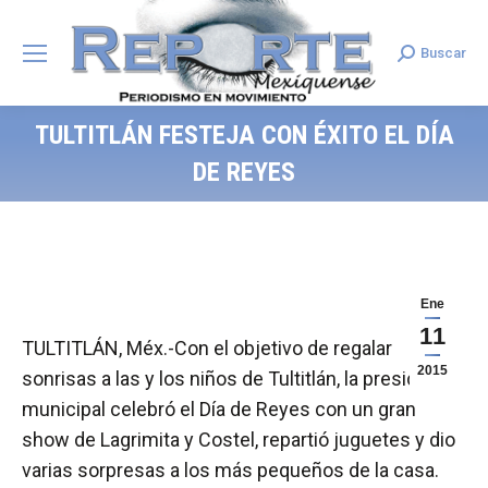
Buscar
Search:
TULTITLÁN FESTEJA CON ÉXITO EL DÍA
DE REYES
Ene
11
TULTITLÁN, Méx.-Con el objetivo de regalar
2015
sonrisas a las y los niños de Tultitlán, la presidenta
municipal celebró el Día de Reyes con un gran
show de Lagrimita y Costel, repartió juguetes y dio
varias sorpresas a los más pequeños de la casa.