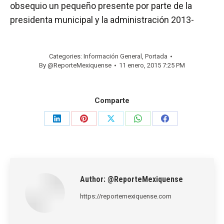
obsequio un pequeño presente por parte de la
presidenta municipal y la administración 2013-
Categories:
Información General
,
Portada
By
@ReporteMexiquense
11 enero, 2015 7:25 PM
Comparte
Share
Share
Share
Share
Share
on
on
on
on
on
LinkedIn
Pinterest
X
WhatsApp
Facebook
Author:
@ReporteMexiquense
https://reportemexiquense.com