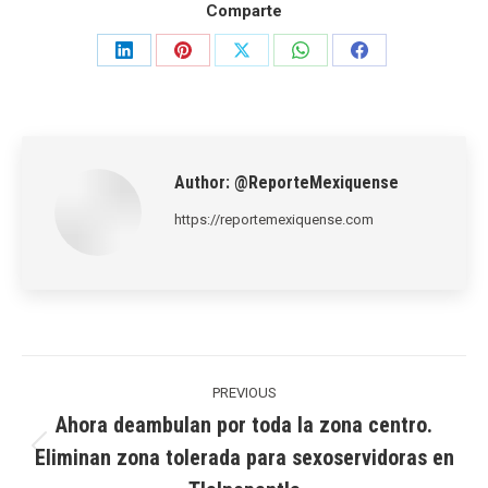
Comparte
Share
Share
Share
Share
Share
on
on
on
on
on
LinkedIn
Pinterest
X
WhatsApp
Facebook
Author:
@ReporteMexiquense
https://reportemexiquense.com
Post
navigation
PREVIOUS
Ahora deambulan por toda la zona centro.
Eliminan zona tolerada para sexoservidoras en
Previous