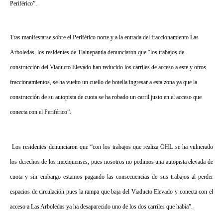
Periférico”.
Tras manifestarse sobre el Periférico norte y a la entrada del fraccionamiento Las
Arboledas, los residentes de Tlalnepantla denunciaron que “los trabajos de
construcción del Viaducto Elevado han reducido los carriles de acceso a este y otros
fraccionamientos, se ha vuelto un cuello de botella ingresar a esta zona ya que la
construcción de su autopista de cuota se ha robado un carril justo en el acceso que
conecta con el Periférico”.
Los residentes denunciaron que “con los trabajos que realiza OHL se ha vulnerado
los derechos de los mexiquenses, pues nosotros no pedimos una autopista elevada de
cuota y sin embargo estamos pagando las consecuencias de sus trabajos al perder
espacios de circulación pues la rampa que baja del Viaducto Elevado y conecta con el
acceso a Las Arboledas ya ha desaparecido uno de los dos carriles que había”.