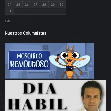
24
25
26
27
28
29
30
31
« Jul
Nuestros Columnistas