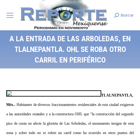
Buscar
Search:
A LA ENTRADA DE LAS ARBOLEDAS, EN
TLALNEPANTLA. OHL SE ROBA OTRO
CARRIL EN PERIFÉRICO
TLALNEPANTLA,
Méx.-
Habitantes de diversos fraccionamientos residenciales de esta ciudad exigieron
a las autoridades estatales y a la constructora OHL que “la construcción del segundo
piso de cuota no afecte la glorieta de Las Arboledas, el monumento insigne de esta
zona y sobre todo no se roben un carril como ha ocurrido en otros puntos del