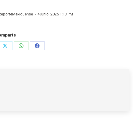
eporteMexiquense
4 junio, 2025 1:13 PM
omparte
e
Share
Share
Share
on
on
on
rest
X
WhatsApp
Facebook