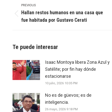
navigation
PREVIOUS
Hallan restos humanos en una casa que
Previous
fue habitada por Gustavo Cerati
post:
Te puede interesar
Isaac Montoya libera Zona Azul y
Satélite; por fin hay dónde
estacionarse
10 julio, 2026 10:05 PM
No es de güevos; es de
inteligencia.
26 mayo, 2026 9:18 PM