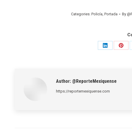
Categories:
Policía
,
Portada
By
@R
C
Share
Shar
on
on
LinkedIn
Pinte
Author:
@ReporteMexiquense
https://reportemexiquense.com
Post