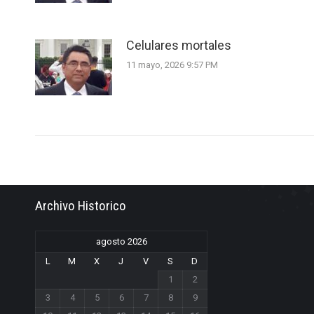
Celulares mortales
11 mayo, 2026 9:57 PM
Archivo Historico
agosto 2026
L
M
X
J
V
S
D
1
2
3
4
5
6
7
8
9