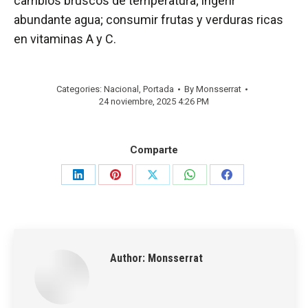
cambios bruscos de temperatura; ingerir
abundante agua; consumir frutas y verduras ricas
en vitaminas A y C.
Categories:
Nacional
,
Portada
By
Monsserrat
24 noviembre, 2025 4:26 PM
Comparte
Share
Share
Share
Share
Share
on
on
on
on
on
LinkedIn
Pinterest
X
WhatsApp
Facebook
Author:
Monsserrat