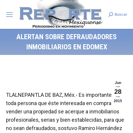
Buscar
Search:
ALERTAN SOBRE DEFRAUDADORES
INMOBILIARIOS EN EDOMEX
Jun
28
TLALNEPANTLA DE BAZ, Méx.- Es importante que
2015
toda persona que éste interesada en comprar o
vender una propiedad se acerque a inmobiliarios
profesionales, serias y bien establecidas, para que
no sean defraudados, sostuvo Ramiro Hernández