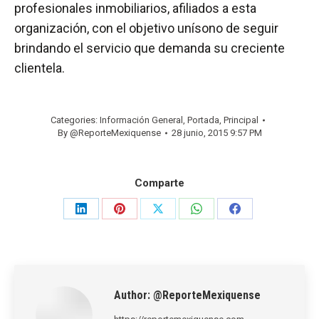
profesionales inmobiliarios, afiliados a esta
organización, con el objetivo unísono de seguir
brindando el servicio que demanda su creciente
clientela.
Categories:
Información General
,
Portada
,
Principal
By
@ReporteMexiquense
28 junio, 2015 9:57 PM
Comparte
Share
Share
Share
Share
Share
on
on
on
on
on
LinkedIn
Pinterest
X
WhatsApp
Facebook
Author:
@ReporteMexiquense