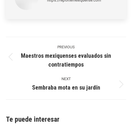
https://reportemexiquense.com
Post
navigation
PREVIOUS
Maestros mexiquenses evaluados sin
Previous
contratiempos
post:
NEXT
Sembraba mota en su jardín
Next
post:
Te puede interesar