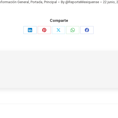
nformación General
,
Portada
,
Principal
By
@ReporteMexiquense
22 junio,
Comparte
Share
Share
Share
Share
Share
on
on
on
on
on
LinkedIn
Pinterest
X
WhatsApp
Facebook