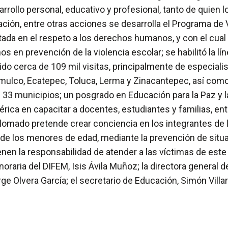
rrollo personal, educativo y profesional, tanto de quien l
ración, entre otras acciones se desarrolla el Programa de
entada en el respeto a los derechos humanos, y con el cua
s en prevención de la violencia escolar; se habilitó la l
do cerca de 109 mil visitas, principalmente de especiali
ulco, Ecatepec, Toluca, Lerma y Zinacantepec, así como l
 33 municipios; un posgrado en Educación para la Paz y l
rica en capacitar a docentes, estudiantes y familias, ent
iplomado pretende crear conciencia en los integrantes de
da de los menores de edad, mediante la prevención de situ
nen la responsabilidad de atender a las víctimas de este 
raria del DIFEM, Isis Ávila Muñoz; la directora general de 
e Olvera García; el secretario de Educación, Simón Villar 