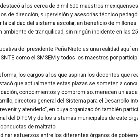
s destacó a los cerca de 3 mil 500 maestros mexiquenses,
s de dirección, supervisión y asesorías técnico pedagóg
r la calidad del sistema escolar, en beneficio de millone
n ambiente de tranquilidad, sin ningún incidente en las 
ativa del presidente Peña Nieto es una realidad aquí en 
el SNTE como el SMSEM y todos los maestros por particip
reforma, los cargos a los que aspiran los docentes que re
, destacó que actualmente estas plazas se someten a conc
dicación, conocimientos y compromiso, merecen un asce
rillo, directora general del Sistema para el Desarrollo Int
 prevenir y atenderlo”, en cuya organización también part
onal del DIFEM y de los sistemas municipales de este org
as conductas de maltrato.
rdinar esfuerzos entre los diferentes órganos de gobierno