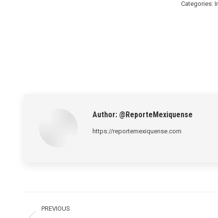
Categories:
I
Author:
@ReporteMexiquense
https://reportemexiquense.com
Post
navigation
PREVIOUS