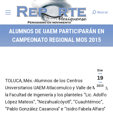
Buscar
Search:
ALUMNOS DE UAEM PARTICIPARÁN EN
CAMPEONATO REGIONAL MOS 2015
Ene
19
TOLUCA, Méx.-Alumnos de los Centros
2015
Universitarios UAEM Atlacomulco y Valle de México,
la Facultad de Ingeniería y los planteles “Lic. Adolfo
López Mateos”, “Nezahualcóyotl”, “Cuauhtémoc”,
“Pablo González Casanova” e “Isidro Fabela Alfaro”