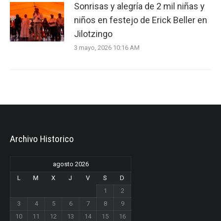
Sonrisas y alegría de 2 mil niñas y
niños en festejo de Erick Beller en
Jilotzingo
3 mayo, 2026 10:16 AM
Archivo Historico
agosto 2026
L
M
X
J
V
S
D
1
2
3
4
5
6
7
8
9
10
11
12
13
14
15
16