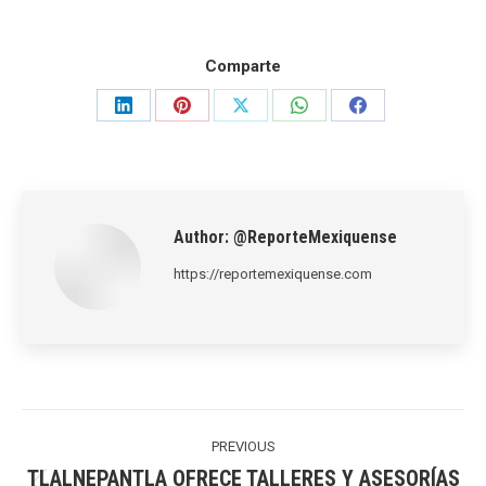
Comparte
Share
Share
Share
Share
Share
on
on
on
on
on
LinkedIn
Pinterest
X
WhatsApp
Facebook
Author:
@ReporteMexiquense
https://reportemexiquense.com
Post
navigation
PREVIOUS
TLALNEPANTLA OFRECE TALLERES Y ASESORÍAS