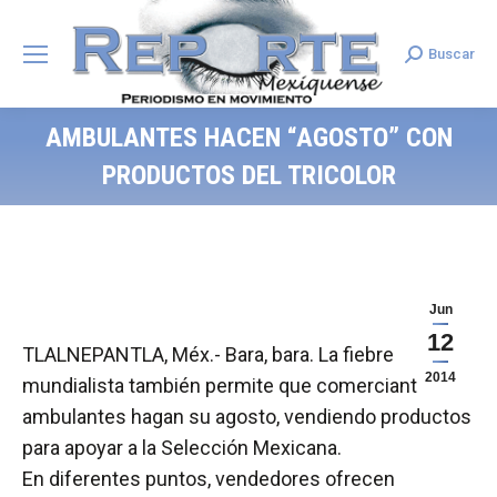
Buscar
Search:
AMBULANTES HACEN “AGOSTO” CON
PRODUCTOS DEL TRICOLOR
Jun
12
TLALNEPANTLA, Méx.- Bara, bara. La fiebre
2014
mundialista también permite que comerciantes
ambulantes hagan su agosto, vendiendo productos
para apoyar a la Selección Mexicana.
En diferentes puntos, vendedores ofrecen