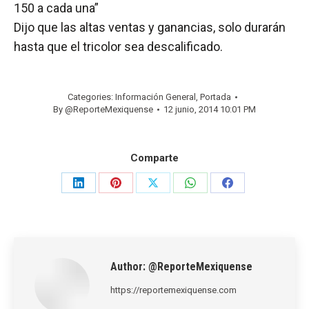
150 a cada una”
Dijo que las altas ventas y ganancias, solo durarán
hasta que el tricolor sea descalificado.
Categories:
Información General
,
Portada
By
@ReporteMexiquense
12 junio, 2014 10:01 PM
Comparte
Share
Share
Share
Share
Share
on
on
on
on
on
LinkedIn
Pinterest
X
WhatsApp
Facebook
Author:
@ReporteMexiquense
https://reportemexiquense.com