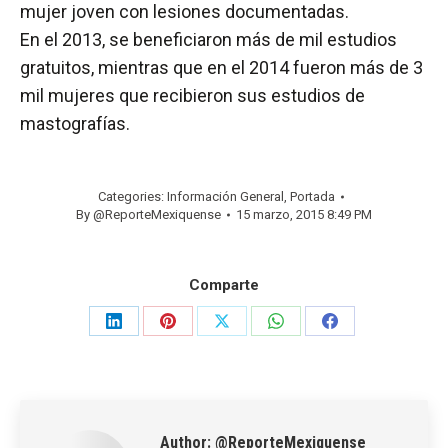
mujer joven con lesiones documentadas.
En el 2013, se beneficiaron más de mil estudios
gratuitos, mientras que en el 2014 fueron más de 3
mil mujeres que recibieron sus estudios de
mastografías.
Categories:
Información General
,
Portada
By
@ReporteMexiquense
15 marzo, 2015 8:49 PM
Comparte
Share
Share
Share
Share
Share
on
on
on
on
on
LinkedIn
Pinterest
X
WhatsApp
Facebook
Author:
@ReporteMexiquense