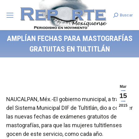
Buscar
Search:
AMPLÍAN FECHAS PARA MASTOGRAFÍAS
GRATUITAS EN TULTITLÁN
Mar
15
NAUCALPAN, Méx.-El gobierno municipal, a través
2015
del Sistema Municipal DIF de Tultitlán, dio a conocer
las nuevas fechas de exámenes gratuitos de
mastografías, para que las mujeres tultitlenses
gocen de este servicio, como cada año.