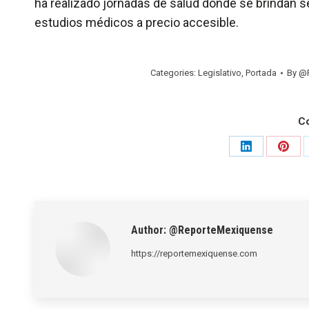
ha realizado jornadas de salud donde se brindan se
estudios médicos a precio accesible.
Categories:
Legislativo
,
Portada
By
@R
C
Share
Shar
on
on
LinkedIn
Pinte
Author:
@ReporteMexiquense
https://reportemexiquense.com