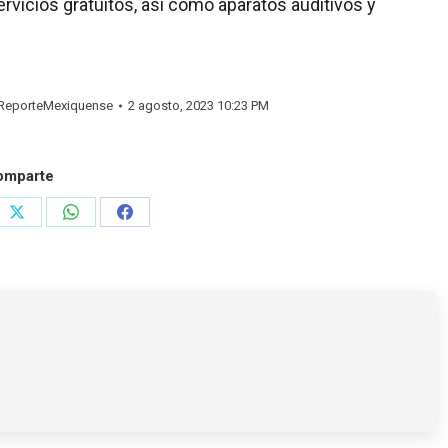
rvicios gratuitos, así como aparatos auditivos y
eporteMexiquense
2 agosto, 2023 10:23 PM
omparte
e
Share
Share
Share
on
on
on
rest
X
WhatsApp
Facebook