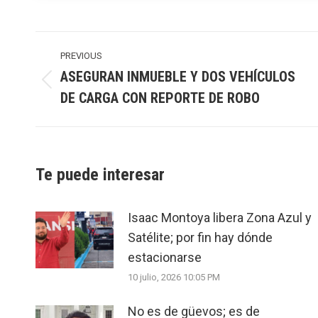
Post
navigation
PREVIOUS
ASEGURAN INMUEBLE Y DOS VEHÍCULOS
Previous
DE CARGA CON REPORTE DE ROBO
post:
Te puede interesar
Isaac Montoya libera Zona Azul y
Satélite; por fin hay dónde
estacionarse
10 julio, 2026 10:05 PM
No es de güevos; es de