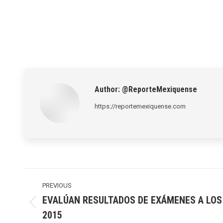
Author:
@ReporteMexiquense
https://reportemexiquense.com
Post
navigation
PREVIOUS
EVALÚAN RESULTADOS DE EXÁMENES A LOS
Previous
2015
post: