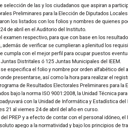
selección de las y los ciudadanos que aspiran a participa
rales Preliminares para la Elección de Diputados Locale
ron los listados con los folios y nombres de quienes pod
 de abril en el Auditorio del Instituto.
n del examen respectivo, para que con base en los resulta
, además de verificar se cumplieran a plenitud los requis
ue cumpla con el mejor perfil para ocupar puestos event
5 Juntas Distritales ó 125 Juntas Municipales del IEEM.
se especifica el folio y nombre por orden alfabético del a
sponde presentarse, así como la hora para realizar el regist
rograma de Resultados Electorales Preliminares para la
ados bajo la norma ISO 9001:2008, la Unidad Técnica para
yuvará con la Unidad de Informática y Estadística del In
s 21 al viernes 24 de abril del año en curso.
 del PREP y a efecto de contar con el personal idóneo, e
oluto apego a la normatividad y bajo los principios de tra