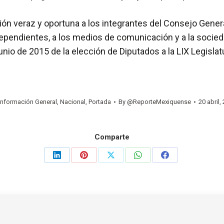
ión veraz y oportuna a los integrantes del Consejo General
ndependientes, a los medios de comunicación y a la socie
unio de 2015 de la elección de Diputados a la LIX Legisla
Información General
,
Nacional
,
Portada
By
@ReporteMexiquense
20 abril,
Comparte
Share
Share
Share
Share
Share
on
on
on
on
on
LinkedIn
Pinterest
X
WhatsApp
Facebook