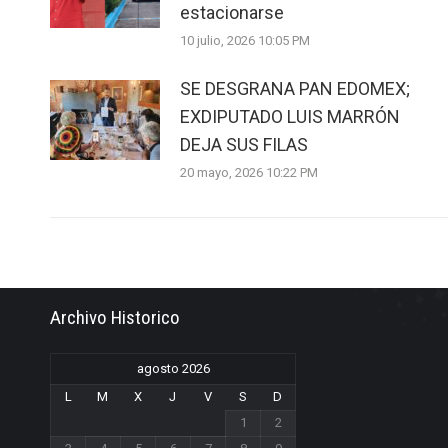
estacionarse
10 julio, 2026 10:05 PM
SE DESGRANA PAN EDOMEX;
EXDIPUTADO LUIS MARRÓN
DEJA SUS FILAS
20 mayo, 2026 10:22 PM
Archivo Historico
agosto 2026
L
M
X
J
V
S
D
1
2