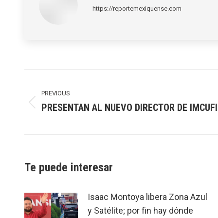
https://reportemexiquense.com
Post
navigation
PREVIOUS
PRESENTAN AL NUEVO DIRECTOR DE IMCUF
Previous
post:
Te puede interesar
Isaac Montoya libera Zona Azul
y Satélite; por fin hay dónde