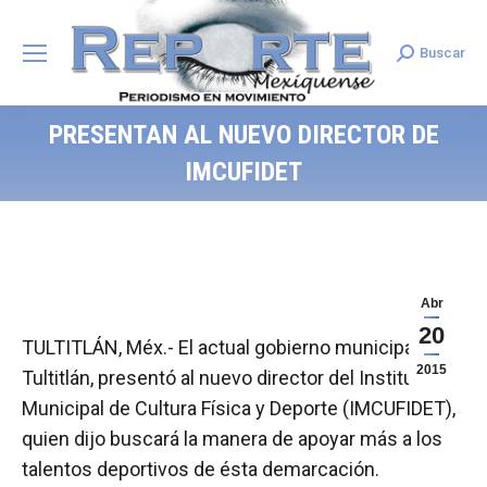
Buscar
Search:
PRESENTAN AL NUEVO DIRECTOR DE
IMCUFIDET
Abr
20
TULTITLÁN, Méx.- El actual gobierno municipal de
2015
Tultitlán, presentó al nuevo director del Instituto
Municipal de Cultura Física y Deporte (IMCUFIDET),
quien dijo buscará la manera de apoyar más a los
talentos deportivos de ésta demarcación.