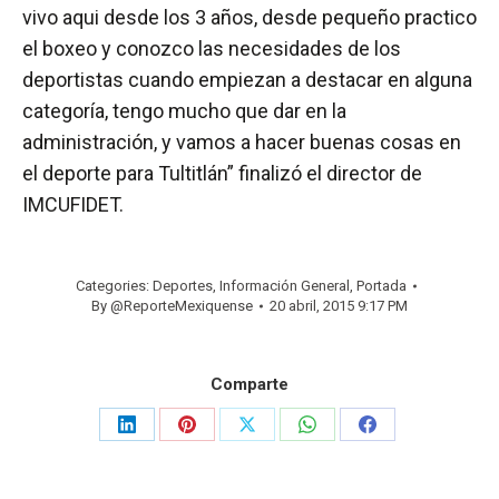
vivo aqui desde los 3 años, desde pequeño practico
el boxeo y conozco las necesidades de los
deportistas cuando empiezan a destacar en alguna
categoría, tengo mucho que dar en la
administración, y vamos a hacer buenas cosas en
el deporte para Tultitlán” finalizó el director de
IMCUFIDET.
Categories:
Deportes
,
Información General
,
Portada
By
@ReporteMexiquense
20 abril, 2015 9:17 PM
Comparte
Share
Share
Share
Share
Share
on
on
on
on
on