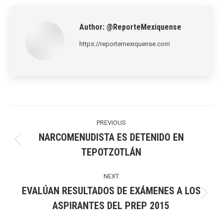
LinkedIn
Pinterest
X
WhatsApp
Facebook
Author:
@ReporteMexiquense
https://reportemexiquense.com
Post
navigation
PREVIOUS
NARCOMENUDISTA ES DETENIDO EN
Previous
TEPOTZOTLÁN
post:
NEXT
EVALÚAN RESULTADOS DE EXÁMENES A LOS
Next
ASPIRANTES DEL PREP 2015
post: