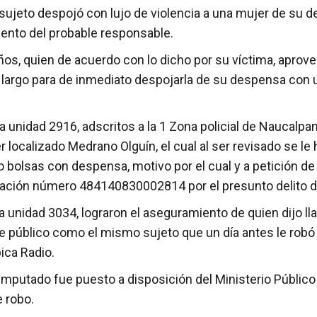
eto despojó con lujo de violencia a una mujer de su de
iento del probable responsable.
años, quien de acuerdo con lo dicho por su víctima, aprov
largo para de inmediato despojarla de su despensa con 
a unidad 2916, adscritos a la 1 Zona policial de Naucalpa
ocalizado Medrano Olguín, el cual al ser revisado se le 
o bolsas con despensa, motivo por el cual y a petición de 
tigación número 484140830002814 por el presunto delito d
 la unidad 3034, lograron el aseguramiento de quien dijo ll
te público como el mismo sujeto que un día antes le robó
pica Radio.
 imputado fue puesto a disposición del Ministerio Público 
 robo.