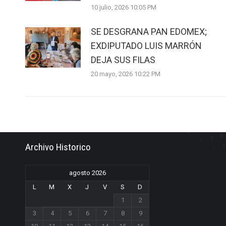
10 julio, 2026 10:05 PM
SE DESGRANA PAN EDOMEX;
EXDIPUTADO LUIS MARRÓN
DEJA SUS FILAS
20 mayo, 2026 10:22 PM
Archivo Historico
agosto 2026
L
M
X
J
V
S
D
1
2
3
4
5
6
7
8
9