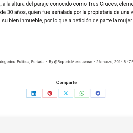
, a la altura del paraje conocido como Tres Cruces, elem
de 30 años, quien fue señalada por la propietaria de una
e su bien inmueble, por lo que a petición de parte la mujer
ategories:
Política
,
Portada
By
@ReporteMexiquense
26 marzo, 2014 8:47
Comparte
Share
Share
Share
Share
Share
on
on
on
on
on
LinkedIn
Pinterest
X
WhatsApp
Facebook