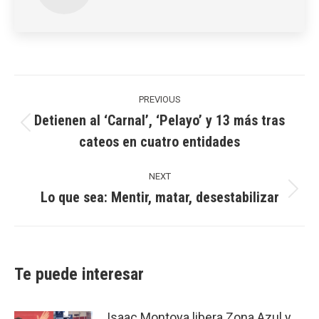
Post
navigation
PREVIOUS
Detienen al ‘Carnal’, ‘Pelayo’ y 13 más tras
Previous
cateos en cuatro entidades
post:
NEXT
Lo que sea: Mentir, matar, desestabilizar
Next
post:
Te puede interesar
Isaac Montoya libera Zona Azul y