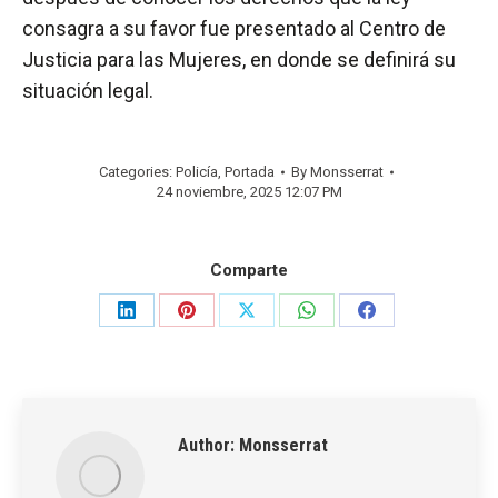
consagra a su favor fue presentado al Centro de
Justicia para las Mujeres, en donde se definirá su
situación legal.
Categories:
Policía
,
Portada
By
Monsserrat
24 noviembre, 2025 12:07 PM
Comparte
Share
Share
Share
Share
Share
on
on
on
on
on
LinkedIn
Pinterest
X
WhatsApp
Facebook
Author:
Monsserrat