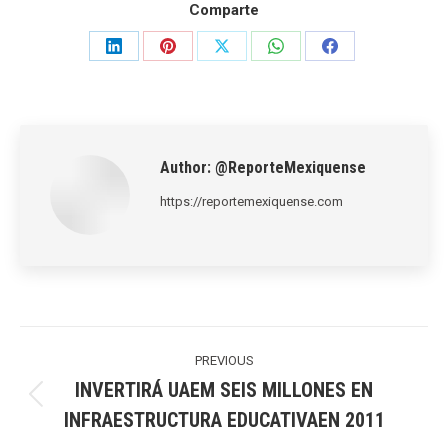
Comparte
Share
Share
Share
Share
Share
on
on
on
on
on
LinkedIn
Pinterest
X
WhatsApp
Facebook
Author:
@ReporteMexiquense
https://reportemexiquense.com
Post
navigation
PREVIOUS
INVERTIRÁ UAEM SEIS MILLONES EN
Previous
INFRAESTRUCTURA EDUCATIVAEN 2011
post: