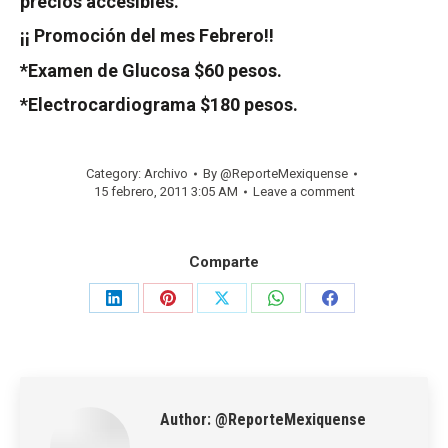
precios accesibles.
¡¡ Promoción del mes Febrero!!
*Examen de Glucosa $60 pesos.
*Electrocardiograma $180 pesos.
Category:
Archivo
By
@ReporteMexiquense
15 febrero, 2011 3:05 AM
Leave a comment
Comparte
Share
Share
Share
Share
Share
on
on
on
on
on
LinkedIn
Pinterest
X
WhatsApp
Facebook
Author:
@ReporteMexiquense