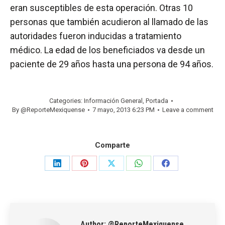
eran susceptibles de esta operación. Otras 10
personas que también acudieron al llamado de las
autoridades fueron inducidas a tratamiento
médico. La edad de los beneficiados va desde un
paciente de 29 años hasta una persona de 94 años.
Categories:
Información General
,
Portada
By
@ReporteMexiquense
7 mayo, 2013 6:23 PM
Leave a comment
Comparte
Share
Share
Share
Share
Share
on
on
on
on
on
LinkedIn
Pinterest
X
WhatsApp
Facebook
Author:
@ReporteMexiquense