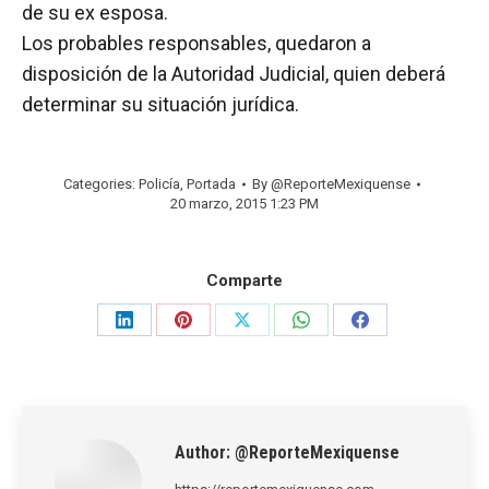
de su ex esposa.
Los probables responsables, quedaron a
disposición de la Autoridad Judicial, quien deberá
determinar su situación jurídica.
Categories:
Policía
,
Portada
By
@ReporteMexiquense
20 marzo, 2015 1:23 PM
Comparte
Share
Share
Share
Share
Share
on
on
on
on
on
LinkedIn
Pinterest
X
WhatsApp
Facebook
Author:
@ReporteMexiquense