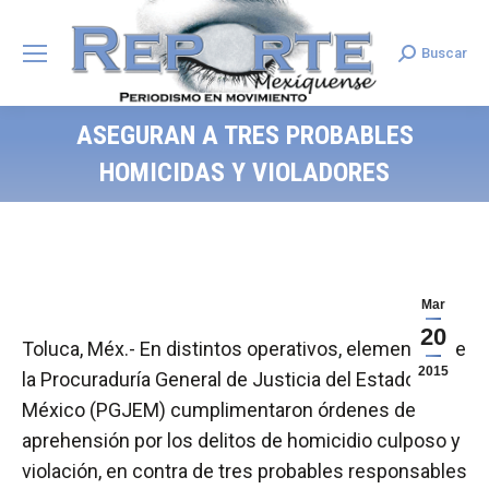
Buscar
Search:
ASEGURAN A TRES PROBABLES
HOMICIDAS Y VIOLADORES
Mar
20
Toluca, Méx.- En distintos operativos, elementos de
2015
la Procuraduría General de Justicia del Estado de
México (PGJEM) cumplimentaron órdenes de
aprehensión por los delitos de homicidio culposo y
violación, en contra de tres probables responsables