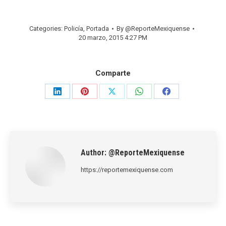
Categories:
Policía
,
Portada
By
@ReporteMexiquense
20 marzo, 2015 4:27 PM
Comparte
Share
Share
Share
Share
Share
on
on
on
on
on
LinkedIn
Pinterest
X
WhatsApp
Facebook
Author:
@ReporteMexiquense
https://reportemexiquense.com