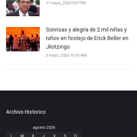
11 mayo, 2026 9:57 PM
Sonrisas y alegría de 2 mil niñas y
niños en festejo de Erick Beller en
Jilotzingo
3 mayo, 2026 10:16 AM
Archivo Historico
agosto 2026
L
M
X
J
V
S
D