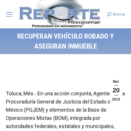
Buscar
Search:
RECUPERAN VEHÍCULO ROBADO Y
ASEGURAN INMUEBLE
Mar
20
Toluca, Méx.- En una acción conjunta, Agentes de la
2015
Procuraduría General de Justicia del Estado de
México (PGJEM) y elementos de la Base de
Operaciones Mixtas (BOM), integrada por
autoridades federales, estatales y municipales,