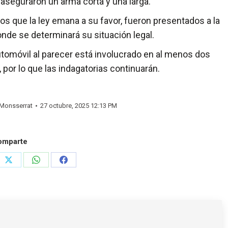
 aseguraron un arma corta y una larga.
 que la ley emana a su favor, fueron presentados a la
onde se determinará su situación legal.
utomóvil al parecer está involucrado en al menos dos
, por lo que las indagatorias continuarán.
Monsserrat
27 octubre, 2025 12:13 PM
omparte
e
Share
Share
Share
on
on
on
rest
X
WhatsApp
Facebook