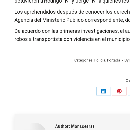
detuvieron a Rodrigo “N” y Jorge “N” a quienes les
Los aprehendidos después de conocer los derechos
Agencia del Ministerio Público correspondiente, d
De acuerdo con las primeras investigaciones, el a
robos a transportista con violencia en el municipio
Categories:
Policía
,
Portada
By
C
Share
Shar
on
on
LinkedIn
Pinte
Author:
Monsserrat