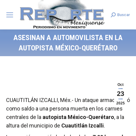
Buscar
Search:
ASESINAN A AUTOMOVILISTA EN LA
AUTOPISTA MÉXICO-QUERÉTARO
Oct
23
CUAUTITLÁN IZCALLI, Méx.- Un ataque armado dejó
2025
como saldo a una persona muerta en los carriles
centrales de la
autopista México-Querétaro
, a la
altura del municipio de
Cuautitlán Izcalli
.