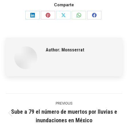
Comparte
Share
Share
Share
Share
Share
on
on
on
on
on
LinkedIn
Pinterest
X
WhatsApp
Facebook
Author:
Monsserrat
Post
navigation
PREVIOUS
Sube a 79 el número de muertos por lluvias e
Previous
inundaciones en México
post: