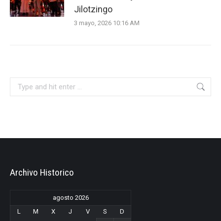
Jilotzingo
3 mayo, 2026 10:16 AM
Search:
Archivo Historico
agosto 2026
L
M
X
J
V
S
D