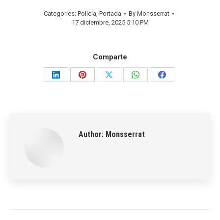
Categories:
Policía
,
Portada
By
Monsserrat
17 diciembre, 2025 5:10 PM
Comparte
Share
Share
Share
Share
Share
on
on
on
on
on
LinkedIn
Pinterest
X
WhatsApp
Facebook
Author:
Monsserrat
Post