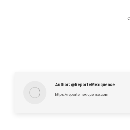
C
Author:
@ReporteMexiquense
https://reportemexiquense.com