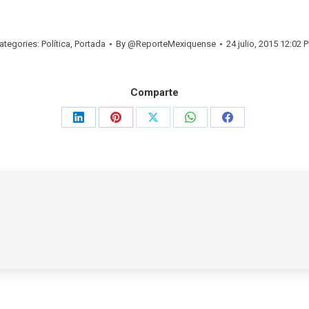
ategories:
Política
,
Portada
By
@ReporteMexiquense
24 julio, 2015 12:02 
Comparte
Share
Share
Share
Share
Share
on
on
on
on
on
LinkedIn
Pinterest
X
WhatsApp
Facebook