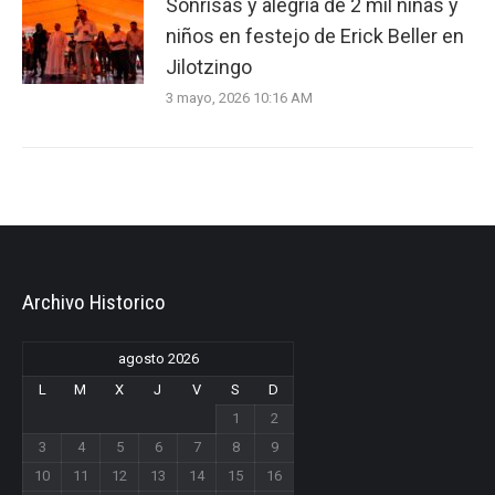
Sonrisas y alegría de 2 mil niñas y
niños en festejo de Erick Beller en
Jilotzingo
3 mayo, 2026 10:16 AM
Archivo Historico
agosto 2026
L
M
X
J
V
S
D
1
2
3
4
5
6
7
8
9
10
11
12
13
14
15
16