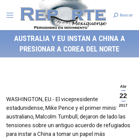
Buscar
Search:
AUSTRALIA Y EU INSTAN A CHINA A
PRESIONAR A COREA DEL NORTE
Abr
22
WASHINGTON, EU.- El vicepresidente
2017
estadunidense, Mike Pence y el primer ministro
australiano, Malcolm Turnbull, dejaron de lado las
tensiones sobre un antiguo acuerdo de refugiados
para instar a China a tomar un papel más