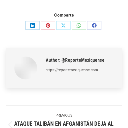
Comparte
Share
Share
Share
Share
Share
on
on
on
on
on
LinkedIn
Pinterest
X
WhatsApp
Facebook
Author:
@ReporteMexiquense
https://reportemexiquense.com
Post
navigation
PREVIOUS
ATAQUE TALIBÁN EN AFGANISTÁN DEJA AL