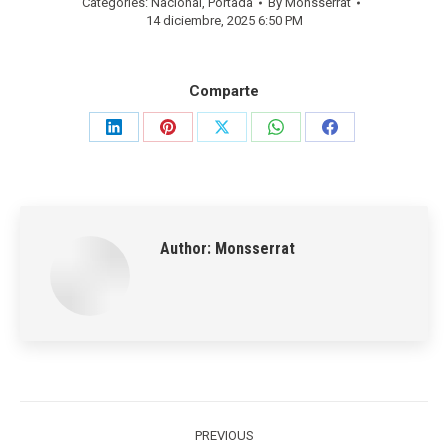
Categories:
Nacional
,
Portada
By
Monsserrat
14 diciembre, 2025 6:50 PM
Comparte
Share
Share
Share
Share
Share
on
on
on
on
on
LinkedIn
Pinterest
X
WhatsApp
Facebook
Author:
Monsserrat
Post
navigation
PREVIOUS