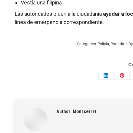
Vestía una filipina
Las autoridades piden a la ciudadanía
ayudar a loc
línea de emergencia correspondiente.
Categories:
Policía
,
Portada
B
C
Share
Shar
on
on
LinkedIn
Pinte
Author:
Monsserrat