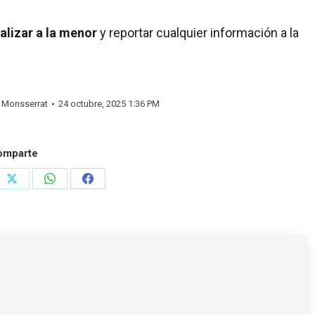
alizar a la menor
y reportar cualquier información a la
y
Monsserrat
24 octubre, 2025 1:36 PM
omparte
e
Share
Share
Share
on
on
on
rest
X
WhatsApp
Facebook